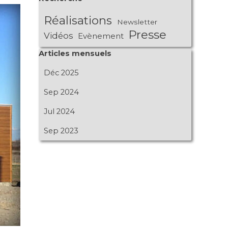
Réalisations
Newsletter
Presse
Vidéos
Evènement
Sauter le bloc Articles mensuels
Articles mensuels
Déc 2025
Sep 2024
Jul 2024
Sep 2023