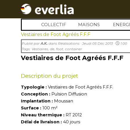
Aller au contenu
COLLECTIF
MAISONS
▼
ENERGI
▼
Vestiaires de Foot Agréés F.F.F
Publié par
A.K.
dans
Réalisations
· Jeudi 05 Déc 2013 ·
1:00
Tags:
Vestiaires
,
de
,
foot
,
container
Vestiaires de Foot Agréés F.F.F
Description du projet
Typologie :
Vestiaires de Foot Agréés F.F.F.
Conception :
Pulsion Diffusion
Implantation :
Moussan
Surface :
100 m²
Niveau thermique :
RT 2012
Délai de livraison :
40 jours