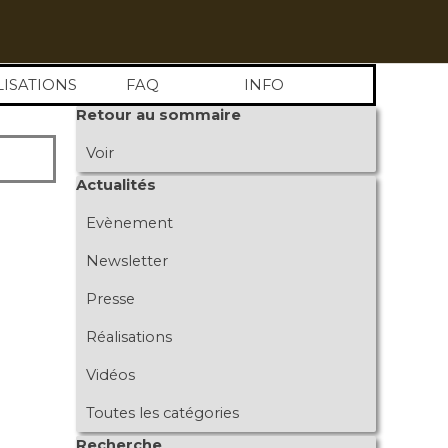
LISATIONS
FAQ
INFO
Sauter le bloc Retour au sommaire
Retour au sommaire
Voir
Sauter le bloc Actualités
Actualités
Evènement
Newsletter
Presse
Réalisations
Vidéos
Toutes les catégories
Sauter le bloc Recherche
Recherche