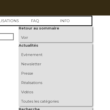
LISATIONS
FAQ
INFO
Sauter le bloc Retour au sommaire
Retour au sommaire
Voir
Sauter le bloc Actualités
Actualités
Evènement
Newsletter
Presse
Réalisations
Vidéos
Toutes les catégories
Sauter le bloc Recherche
Recherche