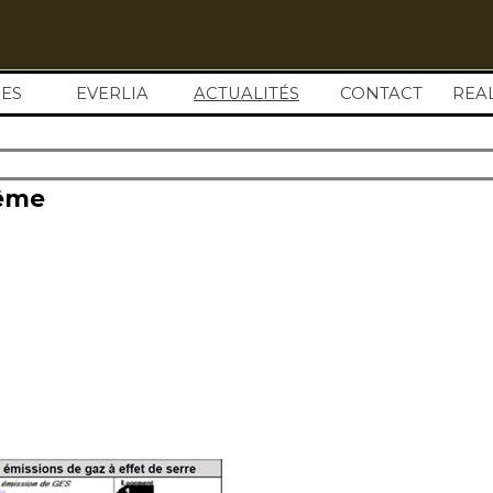
Sauter le menu
ES
EVERLIA
ACTUALITÉS
▼
CONTACT
REA
lême