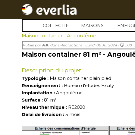
Aller au contenu
COLLECTIF
MAISONS
▼
ENERGI
▼
Maison container - Angoulême
Publié par
A.K.
dans
Réalisations
· Lundi 08 Jul 2024 ·
1:00
Maison container 81 m² - Angou
Description du projet
Typologie :
Maison container plain pied
Renseignement :
Bureau d'études Excity
Implantation :
Angoulême
Surface :
81
m²
Niveau thermique :
RE2020
Délai de livraison :
5
mois