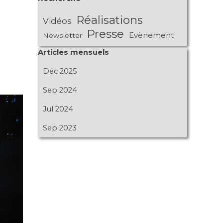
Réalisations
Vidéos
Presse
Evènement
Newsletter
Sauter le bloc Articles mensuels
Articles mensuels
Déc 2025
Sep 2024
Jul 2024
Sep 2023