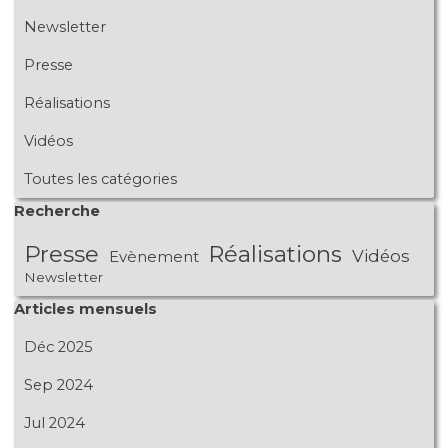
Newsletter
Presse
Réalisations
Vidéos
Toutes les catégories
Sauter le bloc Recherche
Recherche
Presse
Réalisations
Vidéos
Evènement
Newsletter
Sauter le bloc Articles mensuels
Articles mensuels
Déc 2025
Sep 2024
Jul 2024