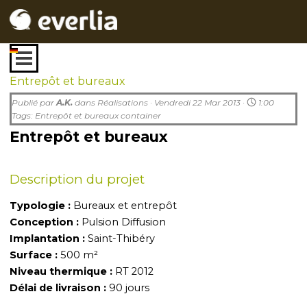
Aller au contenu
Sauter le menu
Entrepôt et bureaux
Publié par
A.K.
dans
Réalisations
· Vendredi 22 Mar 2013 ·
1:00
Tags:
Entrepôt et bureaux container
Entrepôt et bureaux
Description du projet
Typologie :
Bureaux et entrepôt
Conception :
Pulsion Diffusion
Implantation :
Saint-Thibéry
Surface :
500 m²
Niveau thermique :
RT 2012
Délai de livraison :
90 jours