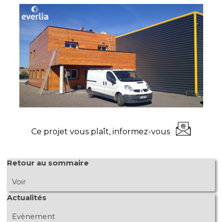
Ce projet vous plaît, informez-vous
Sauter le bloc Retour au sommaire
Retour au sommaire
Voir
Sauter le bloc Actualités
Actualités
Evènement