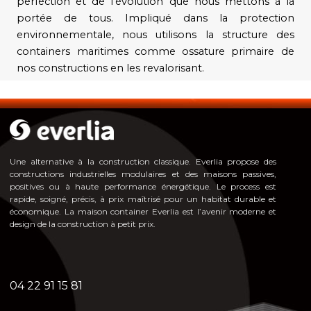
perfection et de l'évolution que nous mettons à la
portée de tous. Impliqué dans la protection
environnementale, nous utilisons la structure des
containers maritimes comme ossature primaire de
nos constructions en les revalorisant.
Une alternative à la construction classique. Everlia propose des
constructions industrielles modulaires et des maisons passives,
positives ou à haute pe
rformance énergéti
que. Le process est
rapide, soigné, précis, à prix maîtrisé pour un habitat durable et
économique. La maison container Everlia est l’avenir moderne et
design de la construction à petit prix.
04 22 91 15 81