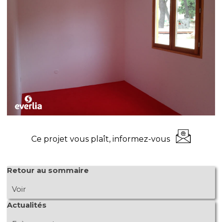
Ce projet vous plaît, informez-vous
Sauter le bloc Retour au sommaire
Retour au sommaire
Voir
Sauter le bloc Actualités
Actualités