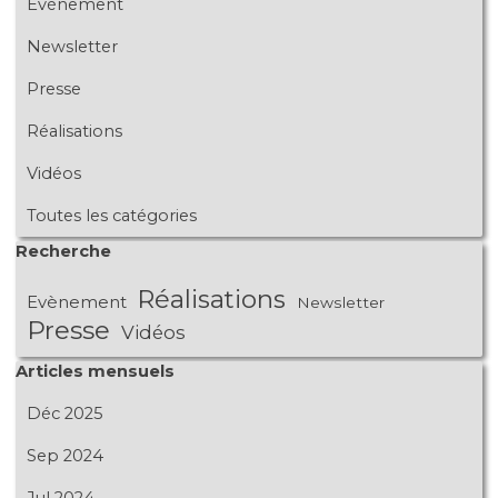
Evènement
Newsletter
Presse
Réalisations
Vidéos
Toutes les catégories
Sauter le bloc Recherche
Recherche
Réalisations
Evènement
Newsletter
Presse
Vidéos
Sauter le bloc Articles mensuels
Articles mensuels
Déc 2025
Sep 2024