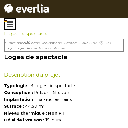
Aller au contenu
Sauter le menu
Loges de spectacle
Publié par
A.K.
dans
Réalisations
· Samedi 16 Jun 2012 ·
1:00
Tags:
Loges de spectacle container
Loges de spectacle
Description du projet
Typologie :
3 Loges de spectacle
Conception :
Pulsion Diffusion
Implantation :
Balaruc les Bains
Surface :
44,50 m²
Niveau thermique : Non RT
Délai de livraison :
15 jours