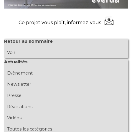
Ce projet vous plaît, informez-vous
Sauter le bloc Retour au sommaire
Retour au sommaire
Voir
Sauter le bloc Actualités
Actualités
Evènement
Newsletter
Presse
Réalisations
Vidéos
Toutes les catégories