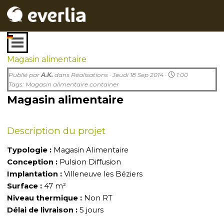
Aller au contenu
Sauter le menu
Magasin alimentaire
Publié par
A.K.
dans
Réalisations
· Jeudi 18 Sep 2014 ·
1:00
Tags:
Magasin alimentaire container
Magasin alimentaire
Description du projet
Typologie :
Magasin Alimentaire
Conception :
Pulsion Diffusion
Implantation :
Villeneuve les Béziers
Surface :
47 m²
Niveau thermique :
Non RT
Délai de livraison :
5 jours