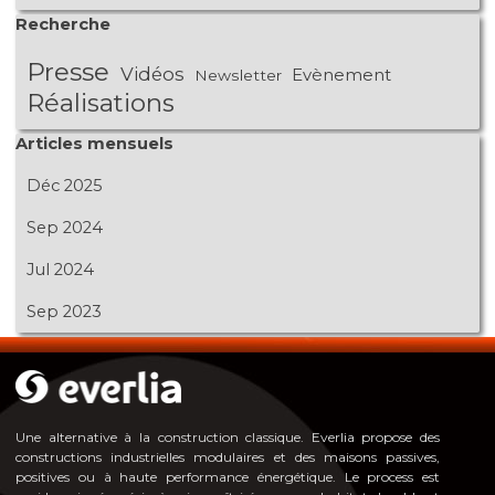
Sauter le bloc Recherche
Recherche
Presse
Vidéos
Evènement
Newsletter
Réalisations
Sauter le bloc Articles mensuels
Articles mensuels
Déc 2025
Sep 2024
Jul 2024
Sep 2023
Une alternative à la construction classique. Everlia propose des
constructions industrielles modulaires et des maisons passives,
positives ou à haute pe
rformance énergéti
que. Le process est