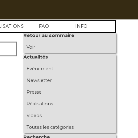
LISATIONS
FAQ
INFO
Sauter le bloc Retour au sommaire
Retour au sommaire
Voir
Sauter le bloc Actualités
Actualités
Evènement
Newsletter
Presse
Réalisations
Vidéos
Toutes les catégories
Sauter le bloc Recherche
Recherche