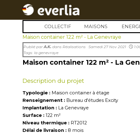
Aller au contenu
COLLECTIF
MAISONS
▼
ENERGI
▼
Maison container 122 m² - La Genevraye
Publié par
A.K.
dans
Réalisations
· Samedi 27 Nov 2021 ·
1:0
Tags:
la genevraye
Maison container 122 m² - La Ge
Description du projet
Typologie :
Maison container à étage
Renseignement :
Bureau d'études Excity
Implantation :
La Genevraye
Surface :
122 m²
Niveau thermique :
RT2012
Délai de livraison :
8
mois