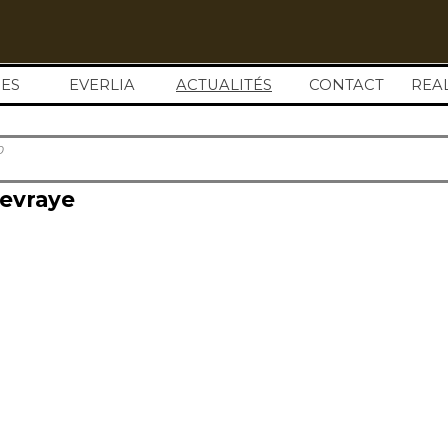
Sauter le menu
ES
EVERLIA
ACTUALITÉS
▼
CONTACT
REA
0
nevraye