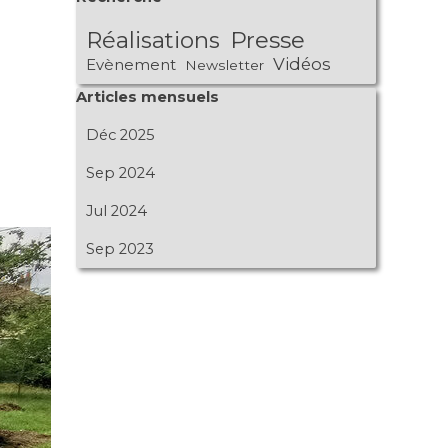
Réalisations
Presse
Vidéos
Evènement
Newsletter
Sauter le bloc Articles mensuels
Articles mensuels
Déc 2025
Sep 2024
Jul 2024
Sep 2023