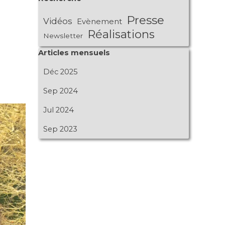
Presse
Vidéos
Evènement
Réalisations
Newsletter
Sauter le bloc Articles mensuels
Articles mensuels
Déc 2025
Sep 2024
Jul 2024
Sep 2023