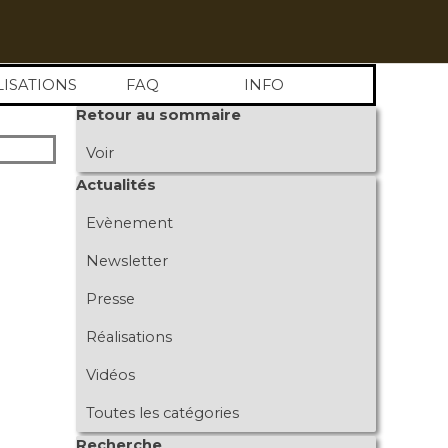
LISATIONS
FAQ
INFO
Sauter le bloc Retour au sommaire
Retour au sommaire
Voir
Sauter le bloc Actualités
Actualités
Evènement
Newsletter
Presse
Réalisations
Vidéos
Toutes les catégories
Sauter le bloc Recherche
Recherche