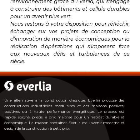
l'environnement grâce à Everlia, qui s'engage
à construire des bâtiments et cellule durables
pour un avenir plus vert.
Nous restons à votre disposition pour réfléchir,
échanger sur vos projets de conception ou
d’innovation de manière économiques pour la
réalisation d’opérations qui s’imposent face
aux nouveaux défis et turbulences de ce
siècle.
Une alternative à la construction classique. Everlia propose des
constructions industrielles modulaires et des maisons passives,
positives ou à haute pe
rformance énergéti
que. Le process est
rapide, soigné, précis, à prix maîtrisé pour un habitat durable et
économique. La maison container Everlia est l’avenir moderne et
design de la construction à petit prix.