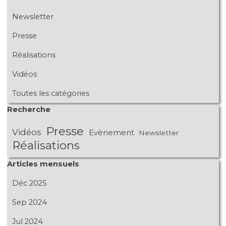
Newsletter
Presse
Réalisations
Vidéos
Toutes les catégories
Sauter le bloc Recherche
Recherche
Presse
Vidéos
Evènement
Newsletter
Réalisations
Sauter le bloc Articles mensuels
Articles mensuels
Déc 2025
Sep 2024
Jul 2024