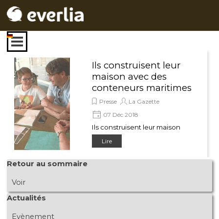
Aller au contenu
Sauter le menu
Ils construisent leur
maison avec des
conteneurs maritimes
Presse
La Gazette
07 Déc 2018
Ils construisent leur maison
avec des conteneurs
Lire
maritimes
Sauter le bloc Retour au sommaire
Retour au sommaire
Voir
Sauter le bloc Actualités
Actualités
Evènement