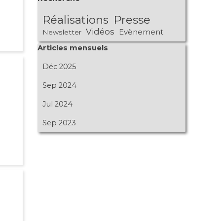
Réalisations
Presse
Vidéos
Evènement
Newsletter
Sauter le bloc Articles mensuels
Articles mensuels
Déc 2025
Sep 2024
Jul 2024
Sep 2023