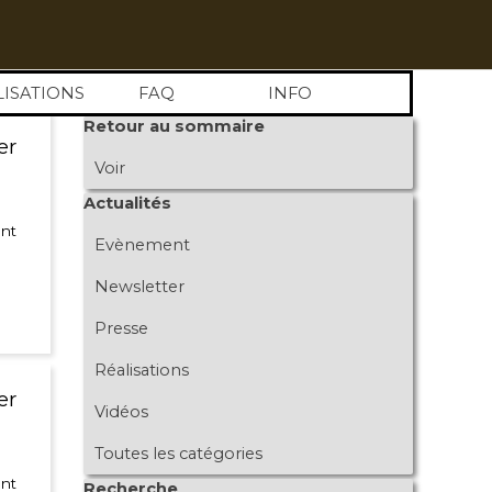
LISATIONS
FAQ
INFO
Sauter le bloc Retour au sommaire
Retour au sommaire
er
Voir
Sauter le bloc Actualités
Actualités
ont
Evènement
Newsletter
Presse
Réalisations
er
Vidéos
Toutes les catégories
ont
Sauter le bloc Recherche
Recherche