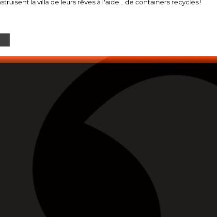
nstruisent la villa de leurs rêves à l'aide... de containers recyclés !