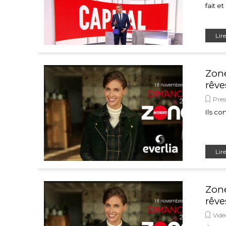
fait e
Lire
Zone
rêves
Pres
Ils co
Lire
Zone
rêves
Vidé