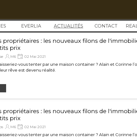
Sauter le menu
ES
EVERLIA
ACTUALITÉS
▼
CONTACT
REA
 propriétaires : les nouveaux filons de l'immobili
tits prix
se
M6
02 Mai 2021
aisseriez-vous tenter par une maison container ? Alain et Corinne l’
t leur rêve est devenu réalité.
 propriétaires : les nouveaux filons de l'immobili
tits prix
os
M6
02 Mai 2021
aisseriez-vous tenter par une maison container ? Alain et Corinne l’