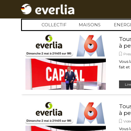
Aller au contenu
COLLECTIF
MAISONS
▼
ENERGI
▼
Tous
à pe
Pres
Vous l
fait e
Lire
Tous
à pe
Vidé
Vous l