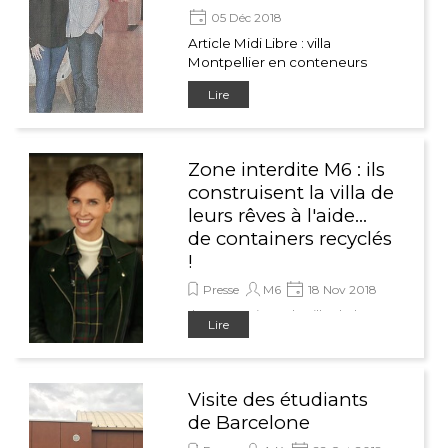
05 Déc 2018
Article Midi Libre : villa
Montpellier en conteneurs
Lire
Zone interdite M6 : ils
construisent la villa de
leurs rêves à l'aide...
de containers recyclés
!
Presse
M6
18 Nov 2018
Ils construisent la villa de leurs
Lire
rêves à l'aide... de containers
recyclés !
Visite des étudiants
de Barcelone