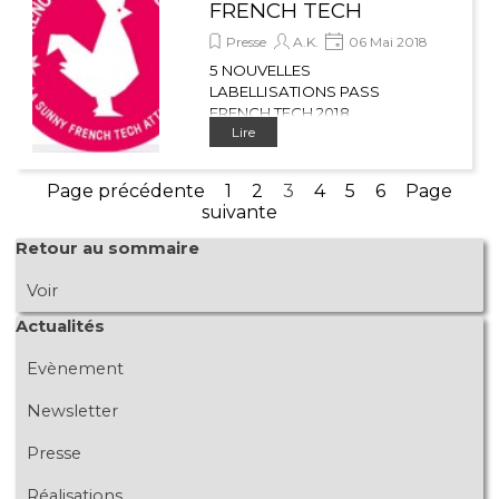
FRENCH TECH
Presse
A.K.
06 Mai 2018
5 NOUVELLES
LABELLISATIONS PASS
FRENCH TECH 2018
Lire
Le Pass French Tech,
programme national de
détection des entreprises
Page précédente
Aller à la page :
1
Aller à la page :
2
Page actuelle :
3
Aller à la page :
4
Aller à la page :
5
Aller à la page
6
Page
d’hypercroissance du
suivante
territoire, a été lancé par le
gouvernement en 2014.
Sauter le bloc Retour au sommaire
Retour au sommaire
Voir
Sauter le bloc Actualités
Actualités
Evènement
Newsletter
Presse
Réalisations