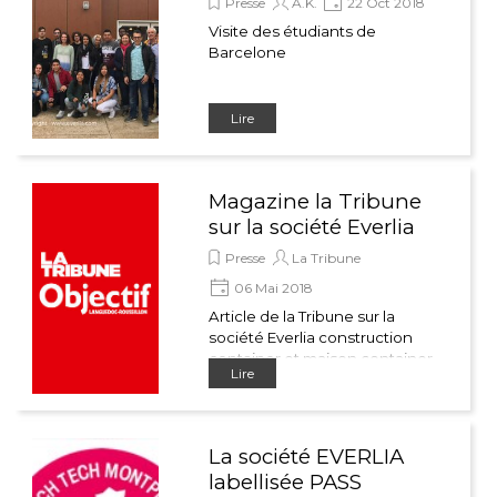
Presse
A.K.
22 Oct 2018
Visite des étudiants de
Barcelone
Lire
Magazine la Tribune
sur la société Everlia
Presse
La Tribune
06 Mai 2018
Article de la Tribune sur la
société Everlia construction
container et maison container,
Lire
en hyper développement
labellisée Pass French Tech
La société EVERLIA
labellisée PASS