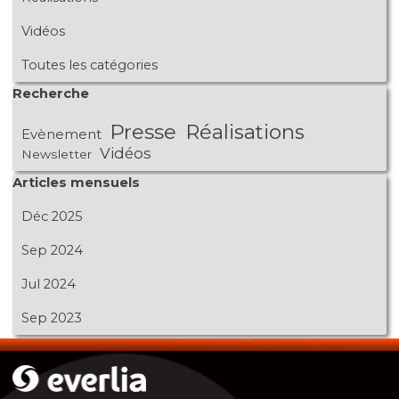
Vidéos
Toutes les catégories
Sauter le bloc Recherche
Recherche
Presse
Réalisations
Evènement
Vidéos
Newsletter
Sauter le bloc Articles mensuels
Articles mensuels
Déc 2025
Sep 2024
Jul 2024
Sep 2023