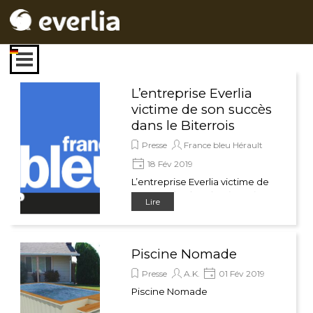
Aller au contenu
Sauter le menu
L’entreprise Everlia
victime de son succès
dans le Biterrois
Presse
France bleu Hérault
18 Fév 2019
L’entreprise Everlia victime de
son succès dans le Biterrois
Lire
Piscine Nomade
Presse
A.K.
01 Fév 2019
Piscine Nomade