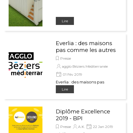
Lire
Everlia : des maisons
pas comme les autres
Presse
agglo Béziers Méditerranée
01 Fév 2019
Everlia : des maisons pas
comme les autres
Lire
Diplôme Excellence
2019 - BPI
Presse
A.K.
22 Jan 2019